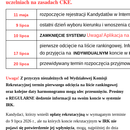
uczelniach na zasadach CKE.
rozpoczęcie rejestracji Kandydatów w Inte
11 maja
ostatni dzień wyboru kierunku i wnoszenia o
9 lipca
Uwaga! Aplikacja na
ZAMKNIĘCIE SYSTEMU
10 lipca
pierwsze odcięcie na liście rankingowej. 
do przyjęcia na
koncie w
INDYWIDUALNYM
17 lipca
przewidywany termin rozpoczęcia przyjmo
20 lipca
Uwaga!
Z przyczyn niezależnych od Wydziałowej Komisji
Rekrutacyjnej termin pierwszego odcięcia na liście rankingowej
oraz kolejne daty harmonogramu mogą ulec przesunięciu. Prosimy
o REGULARNE śledzenie informacji na swoim koncie w systemie
IRK.
Kandydaci, którzy wnieśli
opłatę rekrutacyjną
w wymaganym terminie
do 9 lipca 2026 r., ale na których koncie rekrutacyjnym
w IRK
nie
pojawi się potwierdzenie jej wpłynięcia
, mogą, najpóźniej do dnia