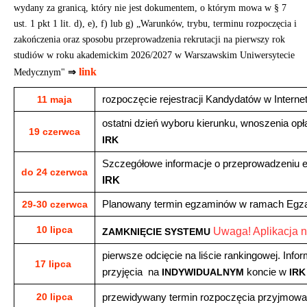
wydany za granicą, który nie jest dokumentem, o którym mowa w § 7
ust. 1 pkt 1 lit. d), e), f) lub g) „Warunków, trybu, terminu rozpoczęcia i
zakończenia oraz sposobu przeprowadzenia rekrutacji na pierwszy rok
studiów w roku akademickim 2026/2027 w Warszawskim Uniwersytecie
link
Medycznym"
⇒
rozpoczęcie rejestracji Kandydatów w Intern
11 maja
ostatni dzień wyboru kierunku, wnoszenia opł
19 czerwca
IRK
Szczegółowe informacje o przeprowadzeniu
do 24 czerwca
IRK
Planowany termin egzaminów w ramach Eg
29-30 czerwca
10 lipca
Uwaga! Aplikacja 
ZAMKNIĘCIE SYSTEMU
pierwsze odcięcie na liście rankingowej. In
17 lipca
przyjęcia na
koncie w
INDYWIDUALNYM
IRK
20 lipca
przewidywany termin rozpoczęcia przyjmowa