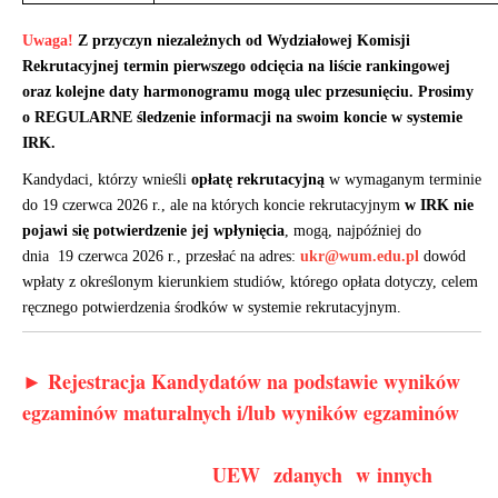
Uwaga!
Z przyczyn niezależnych od Wydziałowej Komisji
Rekrutacyjnej termin pierwszego odcięcia na liście rankingowej
oraz kolejne daty harmonogramu mogą ulec przesunięciu. Prosimy
o REGULARNE śledzenie informacji na swoim koncie w systemie
IRK.
Kandydaci, którzy wnieśli
opłatę rekrutacyjną
w wymaganym terminie
do 19 czerwca 2026 r., ale na których koncie rekrutacyjnym
w IRK
nie
pojawi się potwierdzenie jej wpłynięcia
, mogą, najpóźniej do
dnia 19 czerwca 2026 r., przesłać na adres:
ukr@wum.edu.pl
dowód
wpłaty z określonym kierunkiem studiów, którego opłata dotyczy, celem
ręcznego potwierdzenia środków w systemie rekrutacyjnym.
► Rejestracja Kandydatów na podstawie wyników
egzaminów maturalnych i/lub wyników egzaminów
UEW zdanych w innych