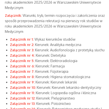
roku akademickim 2025/2026 w Warszawskim Uniwersytecie
Medycznym
Załącznik
:
Warunki, tryb, termin rozpoczęcia i zakończenia oraz
sposób przeprowadzenia rekrutacji na pierwszy rok studiów w
roku akademickim 2025/2026 w Warszawskim Uniwersytecie
Medycznym
Załącznik nr 1:
Wykaz kierunków studiów
Załącznik nr 2:
Kierunek: Analityka medyczna
Załącznik nr 3:
Kierunek: Audiofonologia z protetyką słuchu
Załącznik nr 4:
Kierunek: Dietetyka
Załącznik nr 5:
Kierunek: Elektroradiologia
Załącznik nr 6:
Kierunek: Farmacja
Załącznik nr 7:
Kierunek: Fizjoterapia
Załącznik nr 8:
Kierunek: Higiena stomatologiczna
Załącznik nr 9:
Kierunek: Kierunek lekarski
Załącznik nr 10:
Kierunek: Kierunek lekarsko-dentystyczny
Załącznik nr 11:
Kierunek: Logopedia ogólna i kliniczna
Załącznik nr 12:
Kierunek: Pielęgniarstwo
Załącznik nr 13:
Kierunek: Położnictwo
Załącznik nr 14:
Kierunek: Ratownictwo medyczne studia I