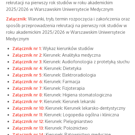
rekrutacji na pierwszy rok studiów w roku akademickim
2025/2026 w Warszawskim Uniwersytecie Medycznym
Załącznik
:
Warunki, tryb, termin rozpoczęcia i zakończenia oraz
sposób przeprowadzenia rekrutacji na pierwszy rok studiów w
roku akademickim 2025/2026 w Warszawskim Uniwersytecie
Medycznym
Załącznik nr 1:
Wykaz kierunków studiów
Załącznik nr 2:
Kierunek: Analityka medyczna
Załącznik nr 3:
Kierunek: Audiofonologia z protetyką słuchu
Załącznik nr 4:
Kierunek: Dietetyka
Załącznik nr 5:
Kierunek: Elektroradiologia
Załącznik nr 6:
Kierunek: Farmacja
Załącznik nr 7:
Kierunek: Fizjoterapia
Załącznik nr 8:
Kierunek: Higiena stomatologiczna
Załącznik nr 9:
Kierunek: Kierunek lekarski
Załącznik nr 10:
Kierunek: Kierunek lekarsko-dentystyczny
Załącznik nr 11:
Kierunek: Logopedia ogólna i kliniczna
Załącznik nr 12:
Kierunek: Pielęgniarstwo
Załącznik nr 13:
Kierunek: Położnictwo
Załącznik nr 14:
Kierunek: Ratownictwo medyczne