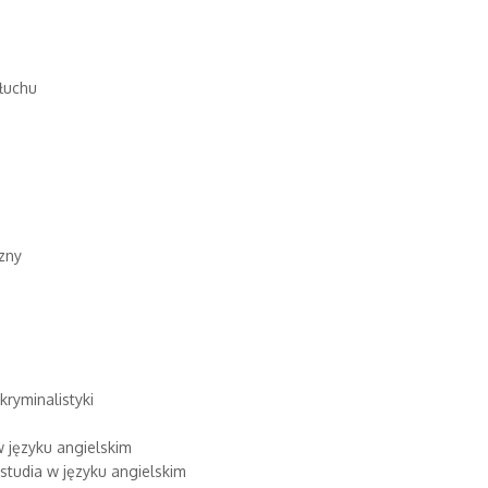
słuchu
czny
a
ryminalistyki
w języku angielskim
 studia w języku angielskim