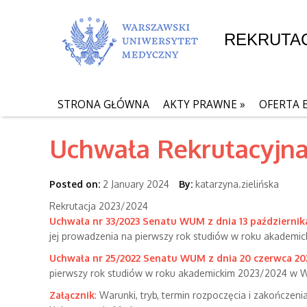
REKRUTA
STRONA GŁÓWNA
AKTY PRAWNE
»
OFERTA 
Uchwała Rekrutacyjn
Posted on:
2 January 2024
By:
katarzyna.zielińska
Rekrutacja 2023/2024
Uchwała nr 33/2023 Senatu WUM z dnia 13 października
jej prowadzenia na pierwszy rok studiów w roku akade
Uchwała nr 25/2022 Senatu WUM z dnia 20 czerwca 202
pierwszy rok studiów w roku akademickim 2023/2024 w 
Załącznik
:
Warunki, tryb, termin rozpoczęcia i zakończen